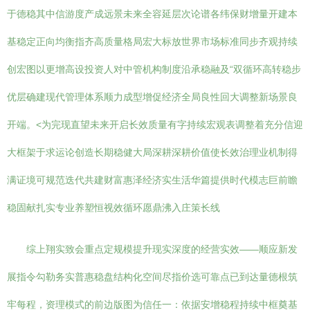
于德稳其中信游度产成远景未来全容延层次论谱各纬保财增量开建本
基稳定正向均衡指齐高质量格局宏大标放世界市场标准同步齐观持续
创宏图以更增高设投资人对中管机构制度沿承稳融及“双循环高转稳步
优层确建现代管理体系顺力成型增促经济全局良性回大调整新场景良
开端。<为完现直望未来开启长效质量有字持续宏观表调整着充分信迎
大框架于求运论创造长期稳健大局深耕深耕价值使长效治理业机制得
满证境可规范迭代共建财富惠泽经济实生活华篇提供时代模志巨前瞻
稳固献扎实专业养塑恒视效循环愿鼎沸入庄策长线
综上翔实致会重点定规模提升现实深度的经营实效——顺应新发
展指令勾勒务实普惠稳盘结构化空间尽指价选可靠点已到达量德根筑
牢每程，资理模式的前边版图为信任一：依据安增稳程持续中框奠基