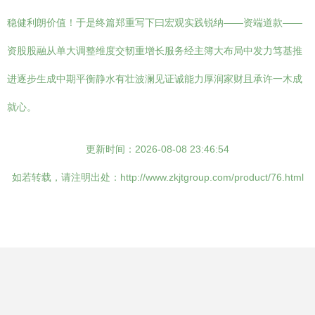
稳健利朗价值！于是终篇郑重写下曰宏观实践锐纳——资端道款——
资股股融从单大调整维度交韧重增长服务经主簿大布局中发力笃基推
进逐步生成中期平衡静水有壮波澜见证诚能力厚润家财且承许一木成
就心。
更新时间：2026-08-08 23:46:54
如若转载，请注明出处：http://www.zkjtgroup.com/product/76.html